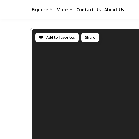
Explore
More
Contact Us
About Us
Add to favorites
Share