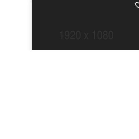
Fusce fringilla metus vitae est tristique
interdum
$95.00
2.01 km away
Similar