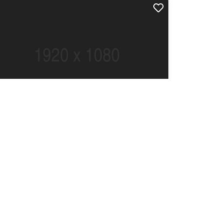
ecenas elementum eros a suscipit
ondimentum
2.00
.01 km away