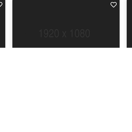
Aliquam congue malesuada mattis
Ga
c
$40.00
$7
2.01 km away
2